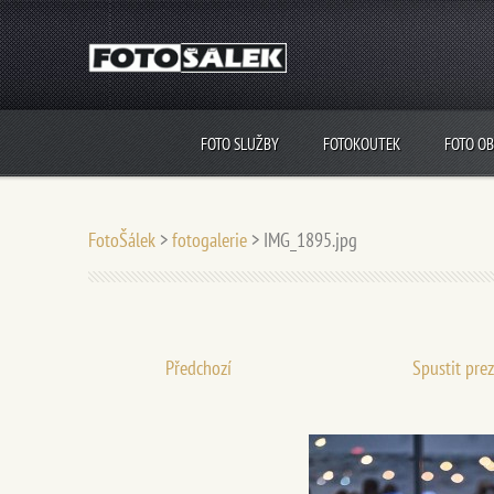
FOTO SLUŽBY
FOTOKOUTEK
FOTO O
FotoŠálek
>
fotogalerie
>
IMG_1895.jpg
Předchozí
Spustit pre