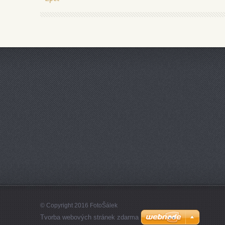
© Copyright 2016 FotoŠálek
Tvorba webových stránek zdarma