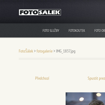
FOTO SLUŽBY
FOTOKOUTEK
FOTO O
FotoŠálek
>
fotogalerie
>
IMG_1837.jpg
Předchozí
Spustit pre