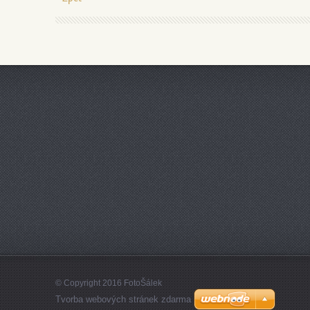
© Copyright 2016 FotoŠálek
Tvorba webových stránek zdarma