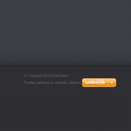
© Copyright 2016 FotoŠálek
Tvorba webových stránek zdarma