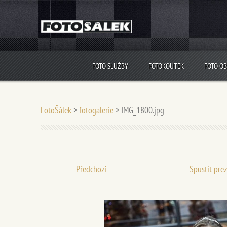
FOTO SLUŽBY
FOTOKOUTEK
FOTO O
FotoŠálek
>
fotogalerie
>
IMG_1800.jpg
Předchozí
Spustit pre