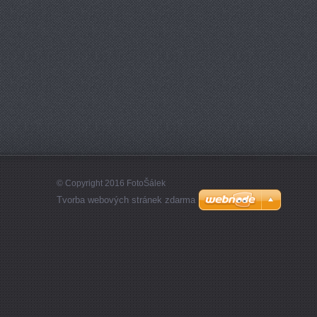
© Copyright 2016 FotoŠálek
Tvorba webových stránek zdarma