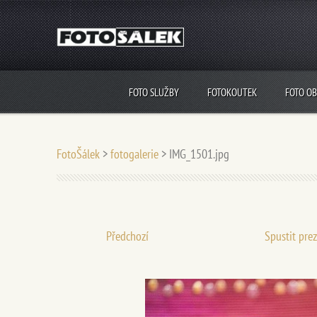
FOTO SLUŽBY
FOTOKOUTEK
FOTO O
FotoŠálek
>
fotogalerie
>
IMG_1501.jpg
Předchozí
Spustit pre