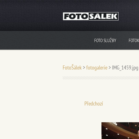
FOTO SLUŽBY
FOTO
FotoŠálek
>
fotogalerie
>
IMG_1459.jpg
Předchozí