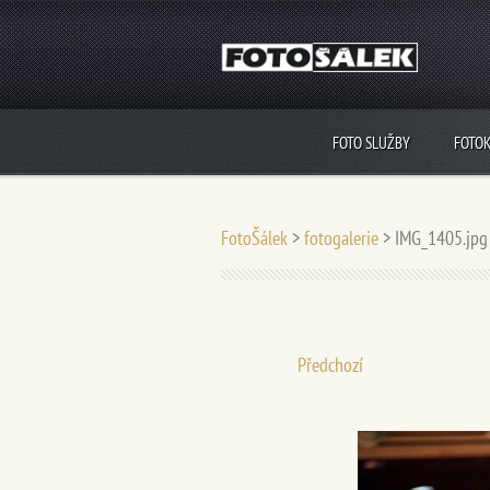
FOTO SLUŽBY
FOTO
FotoŠálek
>
fotogalerie
>
IMG_1405.jpg
Předchozí