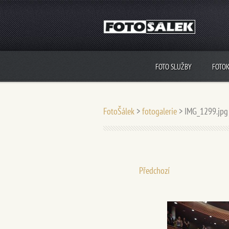
FOTO SLUŽBY
FOTO
FotoŠálek
>
fotogalerie
>
IMG_1299.jpg
Předchozí