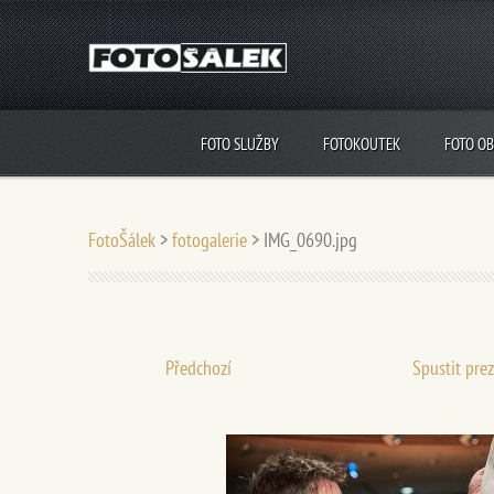
FOTO SLUŽBY
FOTOKOUTEK
FOTO O
FotoŠálek
>
fotogalerie
>
IMG_0690.jpg
Předchozí
Spustit pre