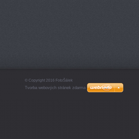
© Copyright 2016 FotoŠálek
Tvorba webových stránek zdarma