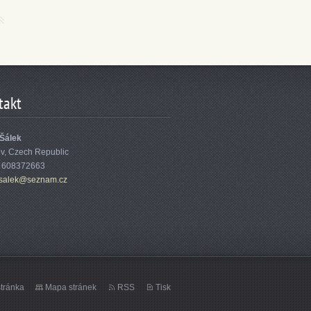
takt
 Šálek
ov, Czech Republic
: 608372663
sa
lek@sezn
am.cz
tránka
Mapa stránek
RSS
Tisk