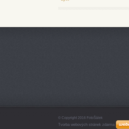
© Copyright 2016 FotoŠálek
Tvorba webových stránek zdarma