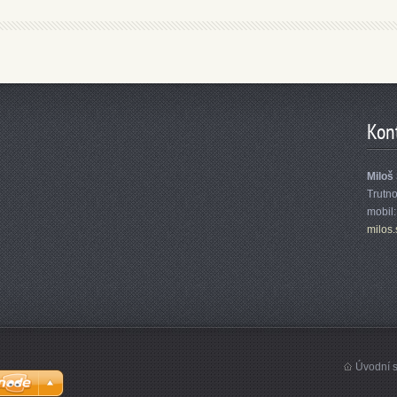
Kon
Miloš
Trutn
mobil
milos.
Úvodní s