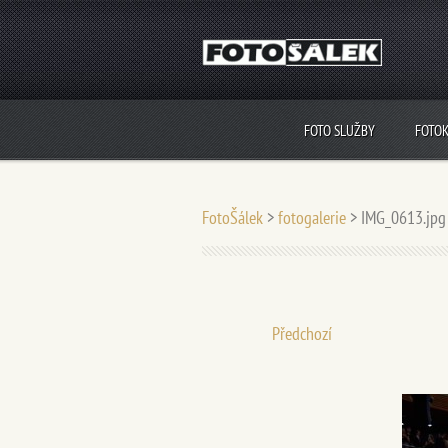
FOTO SLUŽBY
FOTO
FotoŠálek
>
fotogalerie
>
IMG_0613.jpg
Předchozí