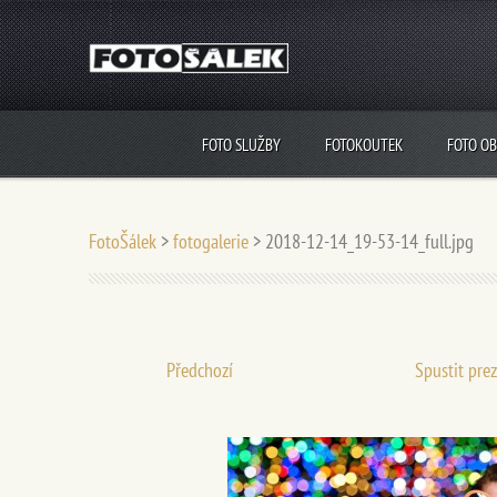
FOTO SLUŽBY
FOTOKOUTEK
FOTO O
FotoŠálek
>
fotogalerie
>
2018-12-14_19-53-14_full.jpg
Předchozí
Spustit pre