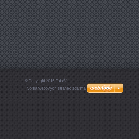
© Copyright 2016 FotoŠálek
Tvorba webových stránek zdarma