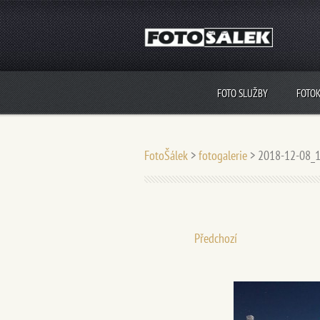
FOTO SLUŽBY
FOTO
FotoŠálek
>
fotogalerie
>
2018-12-08_1
Předchozí