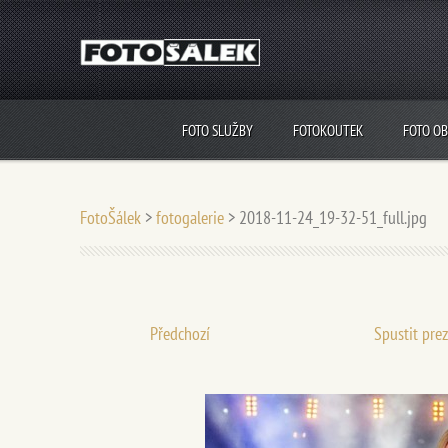
FOTO SLUŽBY
FOTOKOUTEK
FOTO O
FotoŠálek
>
fotogalerie
>
2018-11-24_19-32-51_full.jpg
Předchozí
Spustit pre