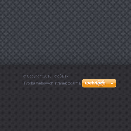
© Copyright 2016 FotoŠálek
Tvorba webových stránek zdarma