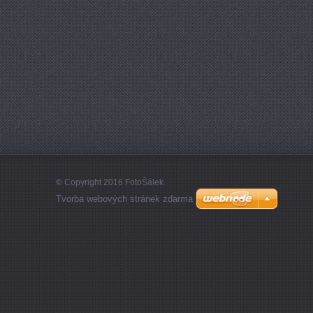
© Copyright 2016 FotoŠálek
Tvorba webových stránek zdarma