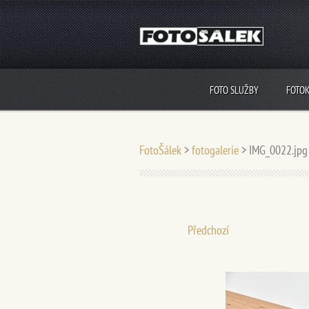
FOTO SLUŽBY
FOTO
FotoŠálek
>
fotogalerie
>
IMG_0022.jpg
Předchozí