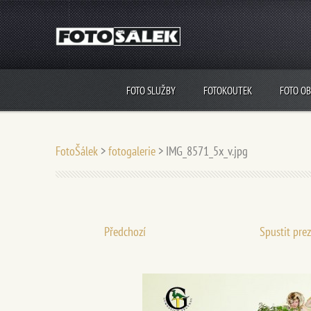
FOTO SLUŽBY
FOTOKOUTEK
FOTO O
FotoŠálek
>
fotogalerie
>
IMG_8571_5x_v.jpg
Předchozí
Spustit pre