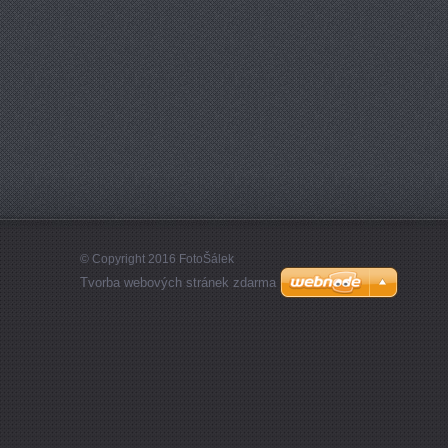
© Copyright 2016 FotoŠálek
Tvorba webových stránek zdarma