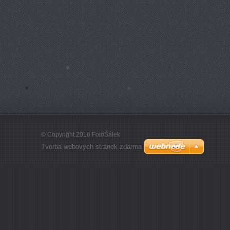
© Copyright 2016 FotoŠálek
Tvorba webových stránek zdarma