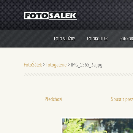
FOTO SLUŽBY
FOTOKOUTEK
FOTO O
FotoŠálek
>
fotogalerie
>
IMG_1565_3a.jpg
Předchozí
Spustit pre